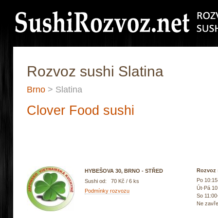
Rozvoz sushi Slatina
Brno
> Slatina
Clover Food sushi
Rozvoz 
HYBEŠOVA 30, BRNO - STŘED
Po 10:15
Sushi od: 70 Kč / 6 ks
Út-Pá 10
Podmínky rozvozu
So 11:00
Ne zavř