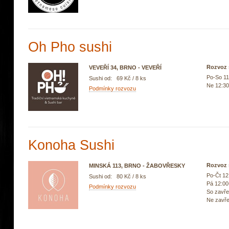
Oh Pho sushi
Rozvoz 
VEVEŘÍ 34, BRNO - VEVEŘÍ
Po-So 11
Sushi od: 69 Kč / 8 ks
Ne 12:30
Podmínky rozvozu
Konoha Sushi
Rozvoz 
MINSKÁ 113, BRNO - ŽABOVŘESKY
Po-Čt 12
Sushi od: 80 Kč / 8 ks
Pá 12:00
Podmínky rozvozu
So zavř
Ne zavř