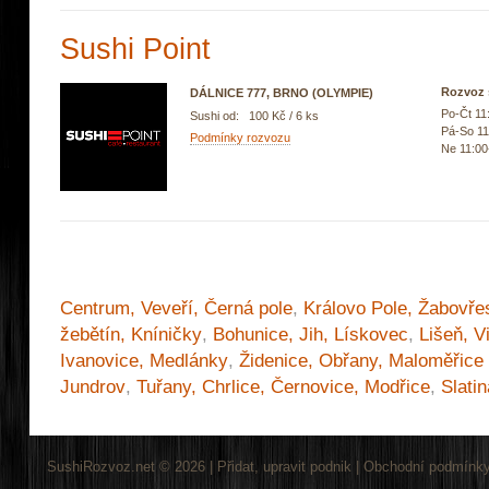
Sushi Point
Rozvoz 
DÁLNICE 777, BRNO (OLYMPIE)
Po-Čt 11
Sushi od: 100 Kč / 6 ks
Pá-So 11
Podmínky rozvozu
Ne 11:00
Centrum, Veveří, Černá pole
,
Královo Pole, Žabovře
žebětín, Kníničky
,
Bohunice, Jih, Lískovec
,
Lišeň, V
Ivanovice, Medlánky
,
Židenice, Obřany, Maloměřice
Jundrov
,
Tuřany, Chrlice, Černovice, Modřice
,
Slatin
SushiRozvoz.net © 2026 |
Přidat, upravit podnik
|
Obchodní podmínk